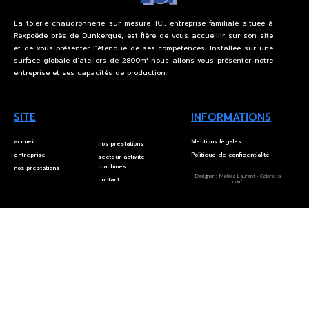
La tôlerie chaudronnerie sur mesure
TCI, entreprise familiale située à
Rexpoëde près de Dunkerque,
est fière de vous accueillir sur son site
et de vous présenter l’étendue
de ses compétences.
Installée sur une
surface globale d’ateliers de 2800m² nous allons
vous présenter notre
entreprise et ses capacités de production.
SITE
INFORMATIONS
Site
accueil
Mentions légales
nos prestations
entreprise
Politique de confidentialité
secteur activité -
machines
nos prestations
Designer : Mélissa Laurent - Colore ta
contact
com’